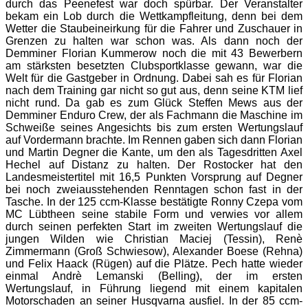
durch das Peenefest war doch spürbar. Der Veranstalter
bekam ein Lob durch die Wettkampfleitung, denn bei dem
Wetter die Staubeineirkung für die Fahrer und Zuschauer in
Grenzen zu halten war schon was. Als dann noch der
Demminer Florian Kummerow noch die mit 43 Bewerbern
am stärksten besetzten Clubsportklasse gewann, war die
Welt für die Gastgeber in Ordnung. Dabei sah es für Florian
nach dem Training gar nicht so gut aus, denn seine KTM lief
nicht rund. Da gab es zum Glück Steffen Mews aus der
Demminer Enduro Crew, der als Fachmann die Maschine im
Schweiße seines Angesichts bis zum ersten Wertungslauf
auf Vordermann brachte. Im Rennen gaben sich dann Florian
und Martin Degner die Kante, um den als Tagesdritten Axel
Hechel auf Distanz zu halten. Der Rostocker hat den
Landesmeistertitel mit 16,5 Punkten Vorsprung auf Degner
bei noch zweiausstehenden Renntagen schon fast in der
Tasche. In der 125 ccm-Klasse bestätigte Ronny Czepa vom
MC Lübtheen seine stabile Form und verwies vor allem
durch seinen perfekten Start im zweiten Wertungslauf die
jungen Wilden wie Christian Maciej (Tessin), Renè
Zimmermann (Groß Schwiesow), Alexander Boese (Rehna)
und Felix Haack (Rügen) auf die Plätze. Pech hatte wieder
einmal Andrè Lemanski (Belling), der im ersten
Wertungslauf, in Führung liegend mit einem kapitalen
Motorschaden an seiner Husqvarna ausfiel. In der 85 ccm-