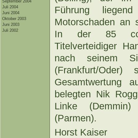
September 2004
Führung liegend
Juli 2004
Juni 2004
Oktober 2003
Motorschaden an s
Juni 2003
Juli 2002
In der 85 cc
Titelverteidiger H
nach seinem S
(Frankfurt/Oder)
Gesamtwertung au
belegten Nik Rogg
Linke (Demmin) 
(Parmen).
Horst Kaiser