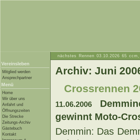
nächstes Rennen 03.10.2026 65 ccm, 
Vereinsleben
Archiv: Juni 200
Mitglied werden
Ansprechpartner
Menü
Crossrennen 2
Home
Wir über uns
Demmin
11.06.2006
Anfahrt und
Öffnungszeiten
gewinnt Moto-Cro
Die Strecke
Zeitungs-Archiv
Demmin: Das Demm
Gästebuch
Kontakt